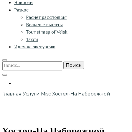
Новости
Разное
Расчет расстояния
Вельск с высоты
Tourist map of Velsk
Такси
Идем на экскурсию
Найти:
Главная
Услуги
Misc
Хостел-На Набережной
Хостел-На Набережной