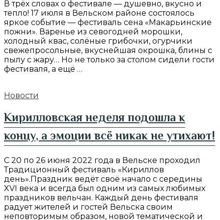
В трёх словах о фестивале — душевно, вкусно и
тепло! 17 июля в Вельском районе состоялось
яркое событие — фестиваль сена «Макарьинские
пожни». Варенье из севогодней морошки,
холодный квас, солёные грибочки, огурчики
свежепросольные, вкуснейшая окрошка, блины с
пылу с жару… Но не только за столом сидели гости
фестиваля, а ещё …
Новости
Кирилловская неделя подошла к
концу, а эмоции всё никак не утихают!
С 20 по 26 июня 2022 года в Вельске проходил
Традиционный фестиваль «Кириллов
день».Праздник ведёт своё начало с cередины
XVI века и всегда был одним из самых любимых
праздников вельчан. Каждый день фестиваля
радует жителей и гостей Вельска своим
неповторимым образом, новой тематической и