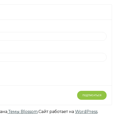
тана
Темы Blossom
.Сайт работает на
WordPress
.